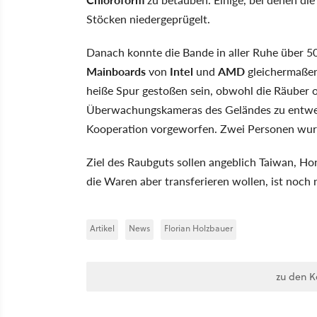
Stöcken niedergeprügelt.
Danach konnte die Bande in aller Ruhe über 50
Mainboards
von
Intel
und
AMD
gleichermaßen 
heiße Spur gestoßen sein, obwohl die Räuber o
Überwachungskameras des Geländes zu entwend
Kooperation vorgeworfen. Zwei Personen wur
Ziel des Raubguts sollen angeblich Taiwan, H
die Waren aber transferieren wollen, ist noch 
Artikel
News
Florian Holzbauer
zu den 