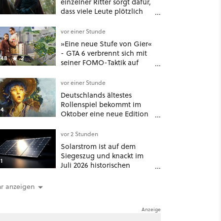
einzelner Ritter sorgt dafür,
dass viele Leute plötzlich
anders über eines der
umstrittensten Häuser von
vor einer Stunde
Game of Thrones denken
»Eine neue Stufe von Gier«
- GTA 6 verbrennt sich mit
48
2
seiner FOMO-Taktik auf
Netflix die Finger
vor einer Stunde
Deutschlands ältestes
Rollenspiel bekommt im
4
Oktober eine neue Edition
- und nein, es ist nicht DSA
vor 2 Stunden
Solarstrom ist auf dem
Siegeszug und knackt im
1
Juli 2026 historischen
Rekord – doch der wahre
Erfolg bleibt unsichtbar
r anzeigen