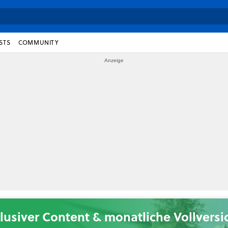
STS
COMMUNITY
lusiver Content & monatliche Vollvers