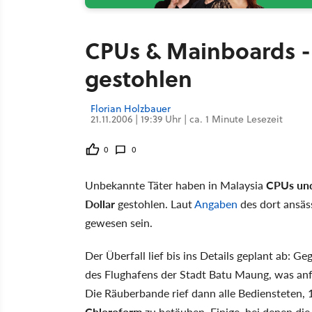
CPUs & Mainboards - 
gestohlen
Florian Holzbauer
21.11.2006 | 19:39 Uhr | ca. 1 Minute Lesezeit
0
0
Unbekannte Täter haben in Malaysia
CPUs un
Dollar
gestohlen. Laut
Angaben
des dort ansäs
gewesen sein.
Der Überfall lief bis ins Details geplant ab:
des Flughafens der Stadt Batu Maung, was anf
Die Räuberbande rief dann alle Bediensteten,
Chloroform
zu betäuben. Einige, bei denen die