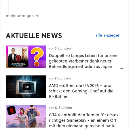
mehr anzeigen
AKTUELLE NEWS
alle anzeigen
vor 6 Stunden
Doppelt so langes Leben für unsere
geliebten Vierbeiner dank neuer
Behandlungsmethode aus Japan:
Der Blick auf über 1.200
Kommentare zeigt, dass es nicht so
vor 9 Stunden
einfach ist
AMD eröffnet die IFA 2026 – und
schickt den Gaming-Chef auf die
KI-Bühne
vor 12 Stunden
GTA 6 enthüllt den Termin für erstes
richtiges Gameplay - an einem Ort
mit dem niemand gerechnet hatte