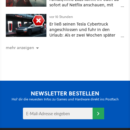
sofort auf Netflix anschauen, mit
dabei: ein Star aus Der Hobbit
vor 10 Stunden
Er ließ seinen Tesla Cybertruck
angeschlossen und fuhr in den
Urlaub: Als er zwei Wochen später
zurückkam, sprang der Truck nicht
mehr an [Best of GameStar]
mehr anzeigen
NEWSLETTER BESTELLEN
Hol' dir die neuesten Infos zu Games und Hardware direkt ins Postfach