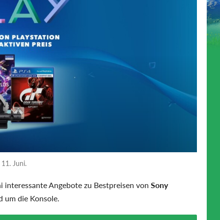
11. Juni.
ni interessante Angebote zu Bestpreisen von
Sony
d um die Konsole.