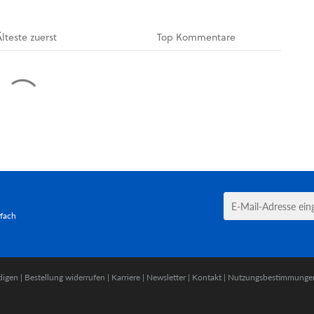
Älteste
zuerst
Top
Kommentare
tfach
digen
|
Bestellung widerrufen
|
Karriere
|
Newsletter
|
Kontakt
|
Nutzungsbestimmunge