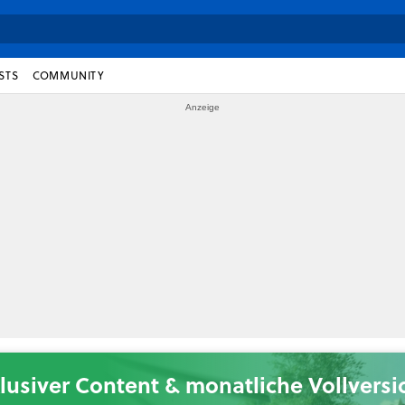
STS
COMMUNITY
lusiver Content & monatliche Vollvers