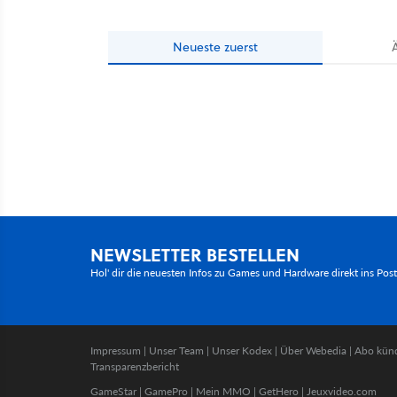
Neueste
zuerst
NEWSLETTER BESTELLEN
Hol' dir die neuesten Infos zu Games und Hardware direkt ins Pos
Impressum
|
Unser Team
|
Unser Kodex
|
Über Webedia
|
Abo kün
Transparenzbericht
GameStar
|
GamePro
|
Mein MMO
|
GetHero
|
Jeuxvideo.com