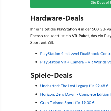
Die Days of 
Hardware-Deals
Ihr erhaltet die
PlayStation 4
in der 500 GB-Var
Ebenso reduziert ist ein
VR-Paket
, das ein Pl
Sport enthält.
PlayStation 4 mit zwei DualShock-Contro
PlayStation VR + Camera + VR Worlds Vo
Spiele-Deals
Uncharted: The Lost Legacy für 29,48 €
Horizon: Zero Dawn - Complete Edition 
Gran Turismo Sport für 19,00 €
God of War - Standard Edition für 44,00