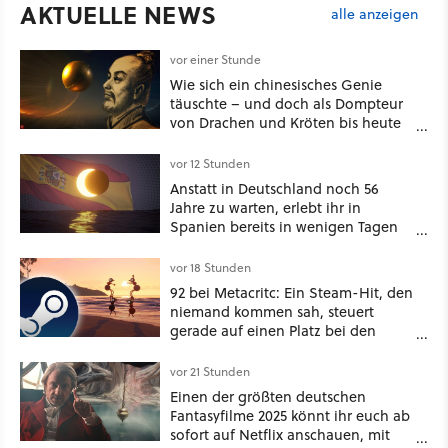
AKTUELLE NEWS
alle anzeigen
vor einer Stunde
Wie sich ein chinesisches Genie
täuschte – und doch als Dompteur
von Drachen und Kröten bis heute
Recht behält [Best of GameStar]
vor 12 Stunden
Anstatt in Deutschland noch 56
Jahre zu warten, erlebt ihr in
Spanien bereits in wenigen Tagen
ein schattiges Sommer-Spektakel
vor 18 Stunden
92 bei Metacritc: Ein Steam-Hit, den
niemand kommen sah, steuert
gerade auf einen Platz bei den
Game Awards zu
vor 21 Stunden
Einen der größten deutschen
Fantasyfilme 2025 könnt ihr euch ab
sofort auf Netflix anschauen, mit