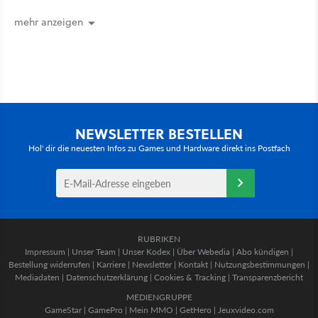
dabei: ein Star aus Der Hobbit
mehr anzeigen
NEWSLETTER BESTELLEN
Hol' dir die neuesten Infos zu Games und Hardware direkt ins Postfach
RUBRIKEN
Impressum
|
Unser Team
|
Unser Kodex
|
Über Webedia
|
Abo kündigen
|
Bestellung widerrufen
|
Karriere
|
Newsletter
|
Kontakt
|
Nutzungsbestimmungen
|
Mediadaten
|
Datenschutzerklärung
|
Cookies & Tracking
|
Transparenzbericht
MEDIENGRUPPE
GameStar
|
GamePro
|
Mein MMO
|
GetHero
|
Jeuxvideo.com