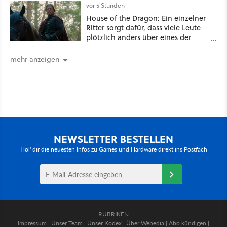
jede Zahl
vor 5 Stunden
House of the Dragon: Ein einzelner
Ritter sorgt dafür, dass viele Leute
plötzlich anders über eines der
umstrittensten Häuser von Game of
Thrones denken
mehr anzeigen
NEWSLETTER BESTELLEN
Hol' dir die neuesten Infos zu Games und Hardware direkt ins Postfach
RUBRIKEN
Impressum
|
Unser Team
|
Unser Kodex
|
Über Webedia
|
Abo kündigen
|