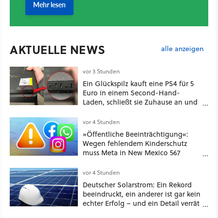
AKTUELLE NEWS
alle anzeigen
vor 3 Stunden
Ein Glückspilz kauft eine PS4 für 5
Euro in einem Second-Hand-
Laden, schließt sie Zuhause an und
schon hat er seine erste
funktionierende PlayStation [Best of
vor 4 Stunden
GameStar]
»Öffentliche Beeinträchtigung«:
Wegen fehlendem Kinderschutz
muss Meta in New Mexico 567
Millionen US-Dollar zahlen
vor 4 Stunden
Deutscher Solarstrom: Ein Rekord
beeindruckt, ein anderer ist gar kein
echter Erfolg – und ein Detail verrät
mehr über die Energiewende als