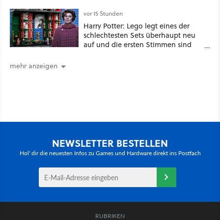
kommenden Open-World-Hits
ablesen können
vor 15 Stunden
Harry Potter: Lego legt eines der
schlechtesten Sets überhaupt neu
auf und die ersten Stimmen sind
schon wieder kritisch
mehr anzeigen
NEWSLETTER BESTELLEN
Hol' dir die neuesten Infos zu Games und Hardware direkt ins Postfach
RUBRIKEN