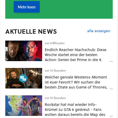
AKTUELLE NEWS
alle anzeigen
vor 4 Minuten
Endlich Reacher-Nachschub: Diese
Woche startet eine der besten
Action-Serien bei Prime in die 4.
Staffel - unsere Streaming-Tipps
vor 13 Stunden
Welcher geniale Westeros-Moment
ist euer Favorit? Wir suchen die
besten Zitate aus Game of Thrones,
House of the Dragon und Knight of
the Seven Kingdoms
vor 13 Stunden
Rockstar hat mal wieder Info-
Krümel zu GTA 6 gestreut - Fans
wollen daraus bereits die Map des