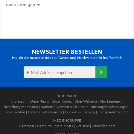
mehr anzeigen
NEWSLETTER BESTELLEN
Hol' dir die neuesten Infos zu Games und Hardware direkt ins Postfach
RUBRIKEN
Impressum
|
Unser Team
|
Unser Kodex
|
Über Webedia
|
Abo kündigen
|
Bestellung widerrufen
|
Karriere
|
Newsletter
|
Kontakt
|
Nutzungsbestimmungen
|
Mediadaten
|
Datenschutzerklärung
|
Cookies & Tracking
|
Transparenzbericht
MEDIENGRUPPE
GameStar
|
GamePro
|
Mein MMO
|
GetHero
|
Jeuxvideo.com