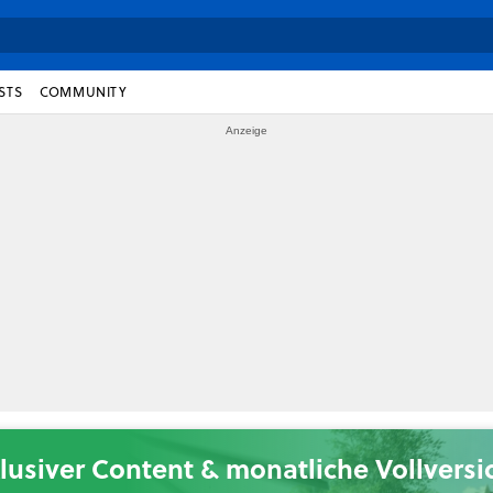
STS
COMMUNITY
lusiver Content & monatliche Vollvers