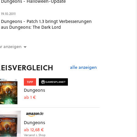
Dungeons - Halloween-Update
19.10.2011
Dungeons - Patch 1.3 bringt Verbesserungen
aus Dungeons: The Dark Lord
r anzeigen
REISVERGLEICH
alle anzeigen
TIPP
Dungeons
ab 1 €
Dungeons
ab 12,68 €
Versand s. Shop