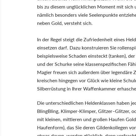
bis zu diesem unglücklichen Moment mit sich
nämlich besonders viele Seelenpunkte entziehe
neben Gold, versteht sich.
In der Regel steigt die Zufriedenheit eines He
einsetzen darf. Dazu konstruieren Sie rollenspi
beispielsweise Schaden einsteckt (tanken), de
und der Schurke seine klassenspezifischen Fähi
Magier freuen sich außerdem über legendäre 
kreischen hingegen vor Glück wie kleine Schul
Silberrüstung in Ihrer Waffenkammer erhasch
Die unterschiedlichen Heldenklassen haben jedo
BlingBling, Klimper-Klimper, Glitzer–Glitzer, 
mit kleinen, mittleren und großen Haufen Gol
Haufenform), das Sie deren Gildenkollegen vor
etwas davon, werden glücklich, dann verfrach