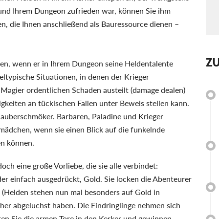
 und Ihrem Dungeon zufrieden war, können Sie ihm
n, die Ihnen anschließend als Bauressource dienen –
Z
lden, wenn er in Ihrem Dungeon seine Heldentalente
eltypische Situationen, in denen der Krieger
r Magier ordentlichen Schaden austeilt (damage dealen)
gkeiten an tückischen Fallen unter Beweis stellen kann.
Zauberschmöker. Barbaren, Paladine und Krieger
mädchen, wenn sie einen Blick auf die funkelnde
en können.
ch eine große Vorliebe, die sie alle verbindet:
oder einfach ausgedrückt, Gold. Sie locken die Abenteurer
d (Helden stehen nun mal besonders auf Gold in
her abgeluchst haben. Die Eindringlinge nehmen sich
ten Sie die armen Tore in den Kerker und gewinnen