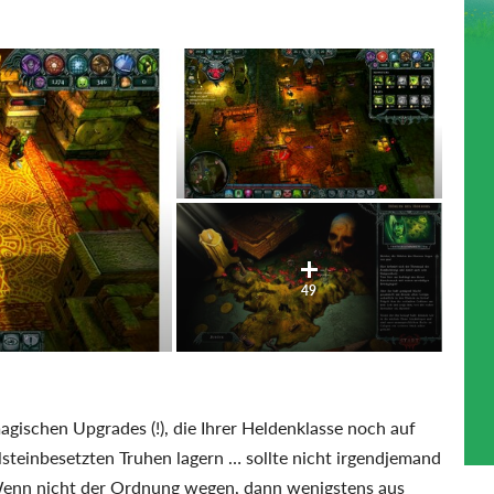
49
gischen Upgrades (!), die Ihrer Heldenklasse noch auf
elsteinbesetzten Truhen lagern … sollte nicht irgendjemand
enn nicht der Ordnung wegen, dann wenigstens aus