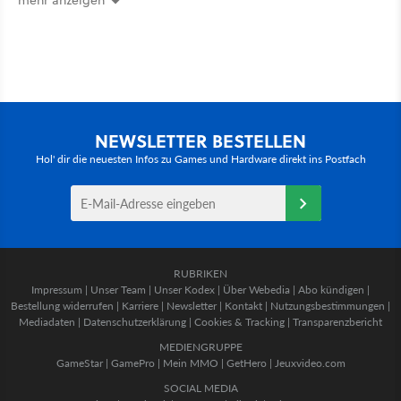
mehr anzeigen
NEWSLETTER BESTELLEN
Hol' dir die neuesten Infos zu Games und Hardware direkt ins Postfach
RUBRIKEN
Impressum
|
Unser Team
|
Unser Kodex
|
Über Webedia
|
Abo kündigen
|
Bestellung widerrufen
|
Karriere
|
Newsletter
|
Kontakt
|
Nutzungsbestimmungen
|
Mediadaten
|
Datenschutzerklärung
|
Cookies & Tracking
|
Transparenzbericht
MEDIENGRUPPE
GameStar
|
GamePro
|
Mein MMO
|
GetHero
|
Jeuxvideo.com
SOCIAL MEDIA