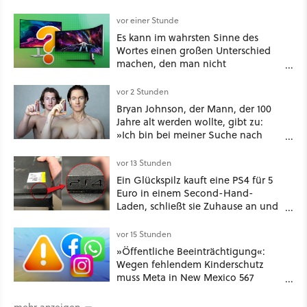
vor einer Stunde
Es kann im wahrsten Sinne des
Wortes einen großen Unterschied
machen, den man nicht
unterschätzen sollte: Mit welchem
Seitenverhältnis seid ihr unterwegs?
vor 2 Stunden
Bryan Johnson, der Mann, der 100
Jahre alt werden wollte, gibt zu:
»Ich bin bei meiner Suche nach
Langlebigkeit zu weit gegangen«
vor 13 Stunden
Ein Glückspilz kauft eine PS4 für 5
Euro in einem Second-Hand-
Laden, schließt sie Zuhause an und
schon hat er seine erste
funktionierende PlayStation [Best of
vor 15 Stunden
GameStar]
»Öffentliche Beeinträchtigung«:
Wegen fehlendem Kinderschutz
muss Meta in New Mexico 567
Millionen US-Dollar zahlen