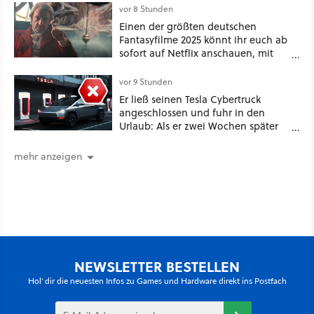
vor 8 Stunden
Einen der größten deutschen
Fantasyfilme 2025 könnt ihr euch ab
sofort auf Netflix anschauen, mit
dabei: ein Star aus Der Hobbit
vor 9 Stunden
Er ließ seinen Tesla Cybertruck
angeschlossen und fuhr in den
Urlaub: Als er zwei Wochen später
zurückkam, sprang der Truck nicht
mehr an [Best of GameStar]
mehr anzeigen
NEWSLETTER BESTELLEN
Hol' dir die neuesten Infos zu Games und Hardware direkt ins Postfach