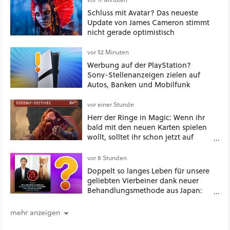
Schluss mit Avatar? Das neueste
Update von James Cameron stimmt
nicht gerade optimistisch
vor 52 Minuten
Werbung auf der PlayStation?
Sony-Stellenanzeigen zielen auf
Autos, Banken und Mobilfunk
vor einer Stunde
Herr der Ringe in Magic: Wenn ihr
bald mit den neuen Karten spielen
wollt, solltet ihr schon jetzt auf
Duolingo Zwergisch pauken
vor 8 Stunden
Doppelt so langes Leben für unsere
geliebten Vierbeiner dank neuer
Behandlungsmethode aus Japan:
Der Blick auf über 1.200
Kommentare zeigt, dass es nicht so
mehr anzeigen
einfach ist