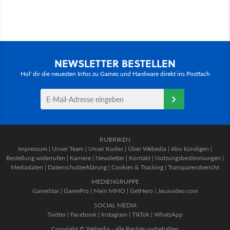
NEWSLETTER BESTELLEN
Hol' dir die neuesten Infos zu Games und Hardware direkt ins Postfach
RUBRIKEN
Impressum
|
Unser Team
|
Unser Kodex
|
Über Webedia
|
Abo kündigen
|
Bestellung widerrufen
|
Karriere
|
Newsletter
|
Kontakt
|
Nutzungsbestimmungen
|
Mediadaten
|
Datenschutzerklärung
|
Cookies & Tracking
|
Transparenzbericht
MEDIENGRUPPE
GameStar
|
GamePro
|
Mein MMO
|
GetHero
|
Jeuxvideo.com
SOCIAL MEDIA
Twitter
|
Facebook
|
Instagram
|
TikTok
|
WhatsApp
Copyright © Webedia - alle Rechte vorbehalten