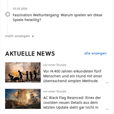
03.05.2026
Faszination Weltuntergang: Warum spielen wir diese
Spiele freiwillig?
mehr anzeigen
AKTUELLE NEWS
alle anzeigen
vor einer Stunde
Vor 14.400 Jahren erkundeten fünf
Menschen und ein Hund mit einer
überraschend simplen Methode
eine tiefe Höhle und hinterließen
Spuren für die Ewigkeit
vor einer Stunde
AC Black Flag Resynced: Eines der
coolsten neuen Details aus dem
letzten Update steht gar nicht in
den Patch Notes