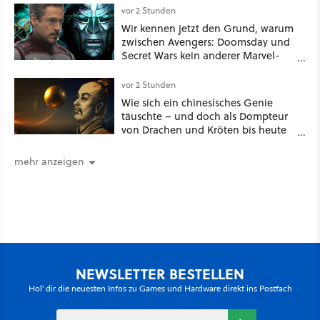
vor 2 Stunden
Wir kennen jetzt den Grund, warum
zwischen Avengers: Doomsday und
Secret Wars kein anderer Marvel-
Film erscheint
vor 2 Stunden
Wie sich ein chinesisches Genie
täuschte – und doch als Dompteur
von Drachen und Kröten bis heute
Recht behält [Best of GameStar]
mehr anzeigen
NEWSLETTER BESTELLEN
Hol' dir die neuesten Infos zu Games und Hardware direkt ins Postfach