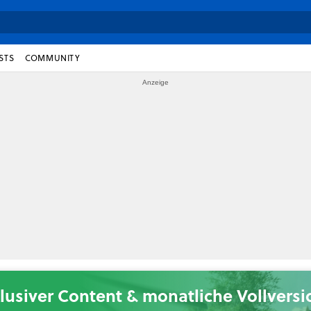
STS
COMMUNITY
lusiver Content & monatliche Vollvers