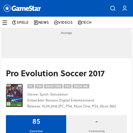
SPIELE
NEWS
VIDEOS
TECH
Pro Evolution Soccer 2017
PC
PS4
XBOX ONE
PS3
XBOX 360
Genre: Sport-Simulation
Entwickler: Konami Digital Entertainment
Release: 15.09.2016 (PC, PS4, Xbox One, PS3, Xbox 360)
85
-
GameStar
Community