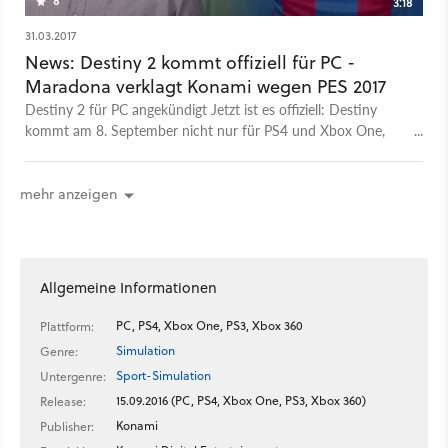
8
3:18
31.03.2017
News: Destiny 2 kommt offiziell für PC -
Maradona verklagt Konami wegen PES 2017
Destiny 2 für PC angekündigt Jetzt ist es offiziell: Destiny
kommt am 8. September nicht nur für PS4 und Xbox One,
sondern erstmals auch für den PC. Noch ist allerdings unklar,
ob das Spiel dann bei Steam oder anderswo erscheint. Auf
allen Plattformen bedeutet das aber weitesgehend einen
mehr anzeigen
kompletten Neuanfang, da Fähigkeiten und Items nicht aus
dem Vorgänger übernommen werden. Im Ankündigungstrailer
ist da auch eine – wenn auch etwas hanebüchene Erklärung
für zu finden. Die Red Legion hat die letzte Stadt zerstört und
Allgemeine Informationen
damit auch alle Ausrüstung der Guardians. Außerdem wurden
auch gleich die verschiedenen Editionen angekündigt. Neben
PC, PS4, Xbox One, PS3, Xbox 360
Plattform:
einer Standard-Edition gibt’s auch eine Limited Edition
Simulation
Genre:
inklusive Season Pass für zwei Erweiterungen und Steelbook
Sport-Simulation
Untergenre:
sowie eine Collector’s Edition mit Tasche bzw Rucksack und
15.09.2016 (PC, PS4, Xbox One, PS3, Xbox 360)
Solar-USB-Ladegerät und weiteren Boni. Das eigentliche Spiel
Release:
soll’s dann übrigens erst bei einem Livestream am 18. Mai
Konami
Publisher:
gezeigt werden. Oculus-Gründer Palmer Luckey steigt aus