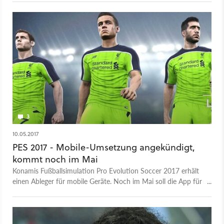
derselben Engine wie die Konsolenfassung, wurde jedoch für
mobile Endgeräte angepasst - genauso wie die Steuerung. Die
Spieler lösen Aktionen mithilfe von Tipp- und
Wischbewegungen aus. Zudem sind alle Partner-Lizenzen
enthalten, zu denen der FC Barcelona, Borussia Dortmund
und Liverpool sowie exklusiv die UEFA Champions League
zählen. Des Weiteren gibt es mit »PES on-the-go« einen
Multiplayer-Modus, bei dem die Spieler wahlweise gegen
Kontrahenten aus der ganzen Welt oder lokal gegen Freunde
antreten. Pro Evolution Soccer 2017 Mobile ist ab sofort
kostenlos für Android und iOS verfügbar.
3
10.05.2017
PES 2017 - Mobile-Umsetzung angekündigt,
kommt noch im Mai
Konamis Fußballsimulation Pro Evolution Soccer 2017 erhält
einen Ableger für mobile Geräte. Noch im Mai soll die App für
Android- und iOS-Geräte veröffentlicht werden.