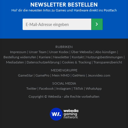
NEWSLETTER BESTELLEN
Hol' dir die neuesten Infos zu Games und Hardware direkt ins Postfach
RUBRIKEN
Impressum
|
Unser Team
|
Unser Kodex
|
Über Webedia
|
Abo kündigen
|
Bestellung widerrufen
|
Karriere
|
Newsletter
|
Kontakt
|
Nutzungsbestimmungen
|
Mediadaten
|
Datenschutzerklärung
|
Cookies & Tracking
|
Transparenzbericht
MEDIENGRUPPE
GameStar
|
GamePro
|
Mein MMO
|
GetHero
|
Jeuxvideo.com
SOCIAL MEDIA
Twitter
|
Facebook
|
Instagram
|
TikTok
|
WhatsApp
Copyright © Webedia - alle Rechte vorbehalten