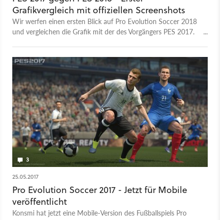
Grafikvergleich mit offiziellen Screenshots
Wir werfen einen ersten Blick auf Pro Evolution Soccer 2018
und vergleichen die Grafik mit der des Vorgängers PES 2017.
Die Szenen für PES 2018 stammen von offiziellen
Screenshots, während wir PES 2017 auf der PS4 Pro im 4K
Modus aufgenommen haben. Wir haben versucht, die Szenen
so gut wie möglich nachzustellen und dabei auf
Wetterbedingungen und Tageszeiten geachtet. Unser
Testsystem: Intel Core i7 6700K 16 GB DDR4 RAM 2133
MHz 250 GB Samsung 850 Evo SSD 2 TB Seagate Desktop
Windows 10 Creators Update Hier geht es zu Candyland auf
YouTube, Facebook und Twitter.
3
25.05.2017
Pro Evolution Soccer 2017 - Jetzt für Mobile
veröffentlicht
Konsmi hat jetzt eine Mobile-Version des Fußballspiels Pro