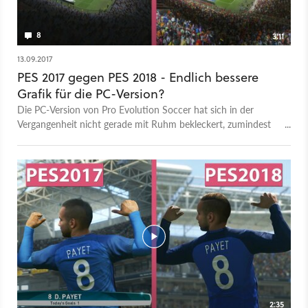
8
3:11
13.09.2017
PES 2017 gegen PES 2018 - Endlich bessere
Grafik für die PC-Version?
Die PC-Version von Pro Evolution Soccer hat sich in der
Vergangenheit nicht gerade mit Ruhm bekleckert, zumindest
wenn es um die Technik geht. Die Grafik war bis 2017 eine
Mischung aus Last-Gen und Current-Gen, auch bei den
Inhalten war die PC-Version beschnitten. Mit PES 2018 ändert
sich das, im Video zeigen wir die optischen Änderungen im
Detail. Wir haben beide Versionen mit einer Auflösung von
2160p gespielt, beide mit maximalen Grafik-Details, viel
einzustellen gibt es eh nicht. Die PC Version von PES 2017
unterstützt von Haus aus 4K nicht, wir haben uns mit einem
kleinen Tool beholfen, um wenigstens in Sachen Auflösung für
gleiche Bedingungen zu sorgen. Das Video gibt es in 4K UHD
bei Candyland auf YouTube. Unser Testsystem: Intel Core i7
6700K 16 GB DDR4 RAM 2133 MHz ASUS Strix GeForce
2:35