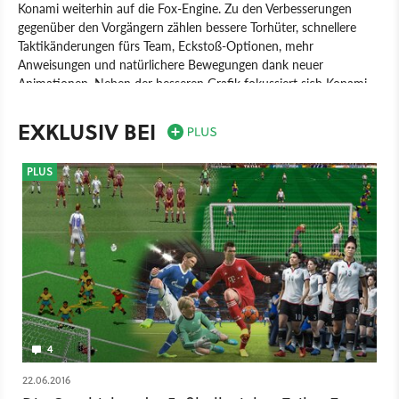
Konami weiterhin auf die Fox-Engine. Zu den Verbesserungen
gegenüber den Vorgängern zählen bessere Torhüter, schnellere
Taktikänderungen fürs Team, Eckstoß-Optionen, mehr
Anweisungen und natürlichere Bewegungen dank neuer
Animationen. Neben der besseren Grafik fokussiert sich Konami
vor allem auf eine bessere KI, die zum ersten Mal in der Serie
adaptiv dazulernen soll.
EXKLUSIV BEI
Spiel
PC
PlayStation 3
PlayStation 4
Xbox 360
PLUS
Xbox One
PlayStation
Xbox
Sport
4
22.06.2016