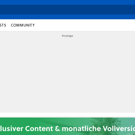
STS
COMMUNITY
lusiver Content & monatliche Vollvers