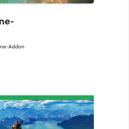
one-
lone-Addon