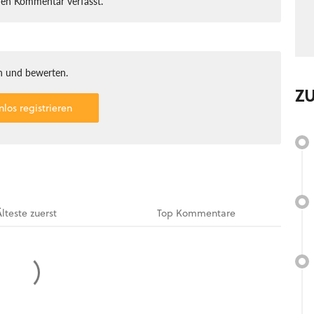
nen Kommentar verfasst.
 und bewerten.
Z
nlos registrieren
Älteste
zuerst
Top
Kommentare