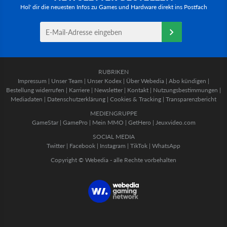
Hol' dir die neuesten Infos zu Games und Hardware direkt ins Postfach
RUBRIKEN
Impressum
|
Unser Team
|
Unser Kodex
|
Über Webedia
|
Abo kündigen
|
Bestellung widerrufen
|
Karriere
|
Newsletter
|
Kontakt
|
Nutzungsbestimmungen
|
Mediadaten
|
Datenschutzerklärung
|
Cookies & Tracking
|
Transparenzbericht
MEDIENGRUPPE
GameStar
|
GamePro
|
Mein MMO
|
GetHero
|
Jeuxvideo.com
SOCIAL MEDIA
Twitter
|
Facebook
|
Instagram
|
TikTok
|
WhatsApp
Copyright © Webedia - alle Rechte vorbehalten