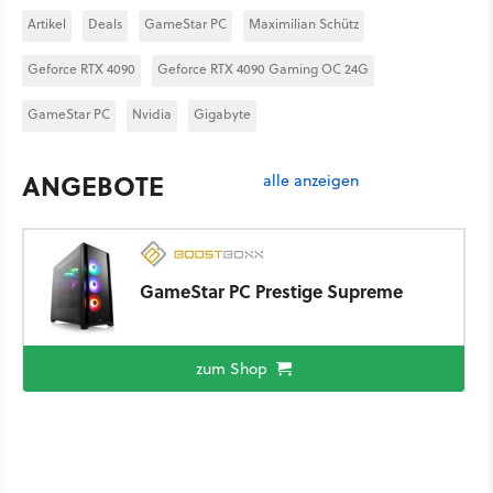
Artikel
Deals
GameStar PC
Maximilian Schütz
Geforce RTX 4090
Geforce RTX 4090 Gaming OC 24G
GameStar PC
Nvidia
Gigabyte
ANGEBOTE
alle anzeigen
GameStar PC Prestige Supreme
zum Shop