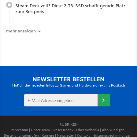
Steam Deck voll? Diese 2-TB-SSD schafft gerade Platz
zum Bestpreis
mehr anzeigen
NEWSLETTER BESTELLEN
Hol' dir die neuesten Infos zu Games und Hardware direkt ins Postfach
RUBRIKEN
Impressum
|
Unser Team
|
Unser Kodex
|
Über Webedia
|
Abo kündigen
|
Bestellung widerrufen
|
Karriere
|
Newsletter
|
Kontakt
|
Nutzungsbestimmungen
|