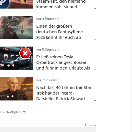
Steam-Hit, den niemand
4
kommen sah, steuert
gerade auf einen Platz bei
den Game Awards zu
vor 4 Stunden
Einen der größten
deutschen Fantasyfilme
1
2025 könnt ihr euch ab
sofort auf Netflix
anschauen, mit dabei: ein
vor 5 Stunden
Star aus Der Hobbit
Er ließ seinen Tesla
Cybertruck angeschlossen
79
4
und fuhr in den Urlaub: Als
er zwei Wochen später
zurückkam, sprang der
vor 7 Stunden
Truck nicht mehr an [Best of
Nach fast 40 Jahren bei Star
GameStar]
Trek hat der Picard-
16
4
Darsteller Patrick Stewart
eine klare Lieblingsfolge –
und die ist Familiensache
r anzeigen