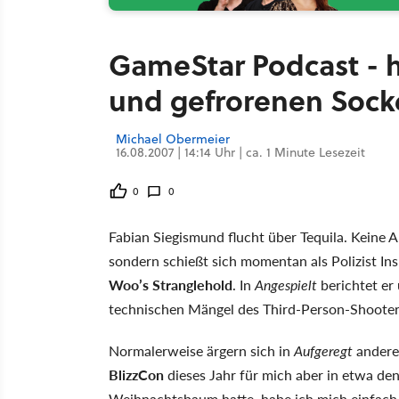
GameStar Podcast - h
und gefrorenen Sock
Michael Obermeier
16.08.2007 | 14:14 Uhr | ca. 1 Minute Lesezeit
0
0
Fabian Siegismund flucht über Tequila. Keine A
sondern schießt sich momentan als Polizist In
Woo’s Stranglehold
. In
Angespielt
berichtet er
technischen Mängel des Third-Person-Shooter
Normalerweise ärgern sich in
Aufgeregt
andere 
BlizzCon
dieses Jahr für mich aber in etwa d
Weihnachtsbaum hatte, habe ich mich einfach 