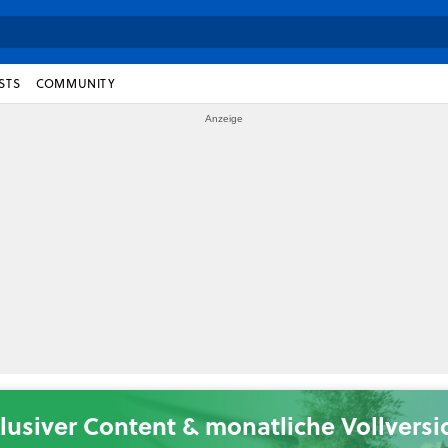
STS
COMMUNITY
lusiver Content & monatliche Vollvers