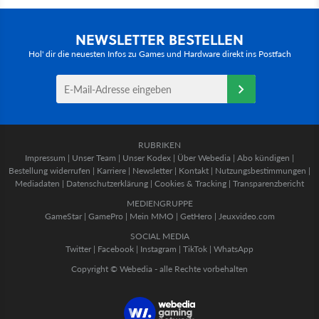
NEWSLETTER BESTELLEN
Hol' dir die neuesten Infos zu Games und Hardware direkt ins Postfach
RUBRIKEN
Impressum
|
Unser Team
|
Unser Kodex
|
Über Webedia
|
Abo kündigen
|
Bestellung widerrufen
|
Karriere
|
Newsletter
|
Kontakt
|
Nutzungsbestimmungen
|
Mediadaten
|
Datenschutzerklärung
|
Cookies & Tracking
|
Transparenzbericht
MEDIENGRUPPE
GameStar
|
GamePro
|
Mein MMO
|
GetHero
|
Jeuxvideo.com
SOCIAL MEDIA
Twitter
|
Facebook
|
Instagram
|
TikTok
|
WhatsApp
Copyright © Webedia - alle Rechte vorbehalten