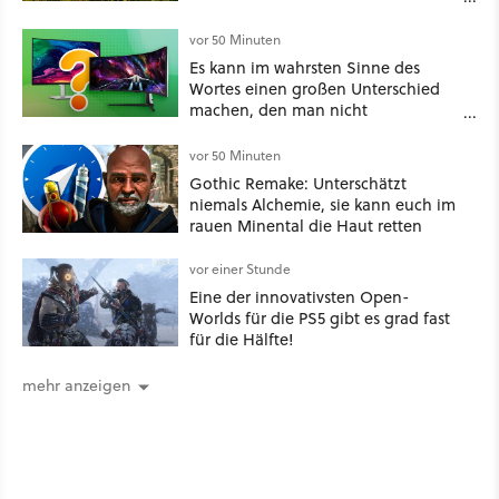
reduziert bei Amazon!
vor 50 Minuten
Es kann im wahrsten Sinne des
Wortes einen großen Unterschied
machen, den man nicht
unterschätzen sollte: Mit welchem
Seitenverhältnis seid ihr unterwegs?
vor 50 Minuten
Gothic Remake: Unterschätzt
niemals Alchemie, sie kann euch im
rauen Minental die Haut retten
vor einer Stunde
Eine der innovativsten Open-
Worlds für die PS5 gibt es grad fast
für die Hälfte!
mehr anzeigen