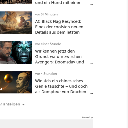
und ein Hund mit einer
überraschend simplen
Methode eine tiefe Höhle
vor 51 Minuten
und hinterließen Spuren
AC Black Flag Resynced:
für die Ewigkeit
Eines der coolsten neuen
1
Details aus dem letzten
Update steht gar nicht in
den Patch Notes
vor einer Stunde
Wir kennen jetzt den
Grund, warum zwischen
1
Avengers: Doomsday und
Secret Wars kein anderer
Marvel-Film erscheint
vor 4 Stunden
Wie sich ein chinesisches
Genie täuschte – und doch
4
als Dompteur von Drachen
und Kröten bis heute Recht
behält [Best of GameStar]
r anzeigen