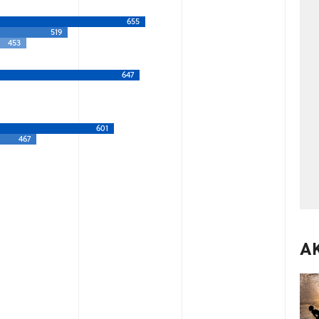
655
519
453
647
601
467
A