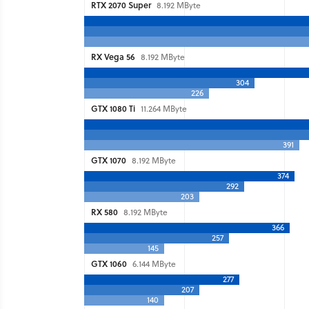
RTX 2070 Super
8.192 MByte
RX Vega 56
8.192 MByte
304
226
GTX 1080 Ti
11.264 MByte
391
GTX 1070
8.192 MByte
374
292
203
RX 580
8.192 MByte
366
257
145
GTX 1060
6.144 MByte
277
207
140