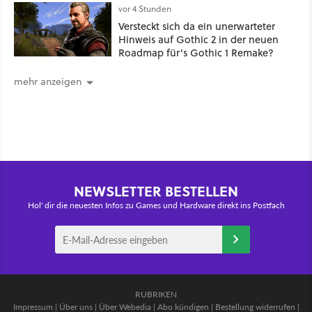
vor 4 Stunden
Versteckt sich da ein unerwarteter
Hinweis auf Gothic 2 in der neuen
Roadmap für's Gothic 1 Remake?
mehr anzeigen
NEWSLETTER BESTELLEN
Hol' dir die neuesten Infos zu Games und Hardware direkt ins Postfach
RUBRIKEN
Impressum
|
Über uns
|
Über Webedia
|
Abo kündigen
|
Bestellung widerrufen
|