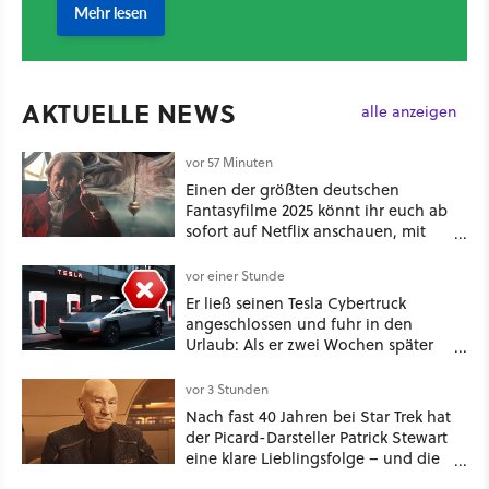
AKTUELLE NEWS
alle anzeigen
vor 57 Minuten
Einen der größten deutschen
Fantasyfilme 2025 könnt ihr euch ab
sofort auf Netflix anschauen, mit
dabei: ein Star aus Der Hobbit
vor einer Stunde
Er ließ seinen Tesla Cybertruck
angeschlossen und fuhr in den
Urlaub: Als er zwei Wochen später
zurückkam, sprang der Truck nicht
mehr an [Best of GameStar]
vor 3 Stunden
Nach fast 40 Jahren bei Star Trek hat
der Picard-Darsteller Patrick Stewart
eine klare Lieblingsfolge – und die
ist Familiensache