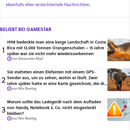
ebenfalls eher ernüchternde Nachrichten
.
BELIEBT BEI GAMESTAR
1998 bedeckte man eine karge Landschaft in Costa
1
Rica mit 12.000 Tonnen Orangenschalen – 15 Jahre
später war sie nicht mehr wiederzuerkennen
von
Alexander Köpf
Sie statteten einen Elefanten mit einem GPS-
2
Sender aus, um zu sehen, wohin er läuft. Zwei
Jahre später hatte er eine Karte gezeichnet, die die
von
Nils Raettig
Menschen für längst gelöscht hielten
Warum sollte das Ladegerät nach dem Aufladen
3
von Handy, Notebook & Co. nicht eingesteckt
bleiben?
von
Nils Raettig