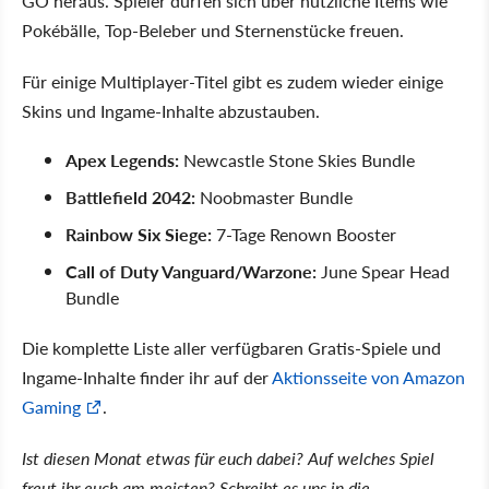
GO heraus. Spieler dürfen sich über nützliche Items wie
Pokébälle, Top-Beleber und Sternenstücke freuen.
Für einige Multiplayer-Titel gibt es zudem wieder einige
Skins und Ingame-Inhalte abzustauben.
Apex Legends:
Newcastle Stone Skies Bundle
Battlefield 2042:
Noobmaster Bundle
Rainbow Six Siege:
7-Tage Renown Booster
Call of Duty Vanguard/Warzone:
June Spear Head
Bundle
Die komplette Liste aller verfügbaren Gratis-Spiele und
Ingame-Inhalte finder ihr auf der
Aktionsseite von Amazon
Gaming
.
Ist diesen Monat etwas für euch dabei? Auf welches Spiel
freut ihr euch am meisten? Schreibt es uns in die