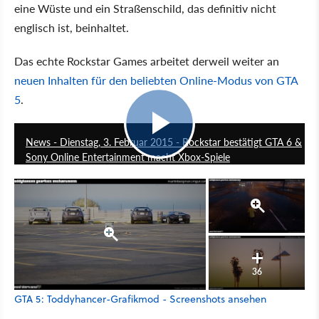
eine Wüste und ein Straßenschild, das definitiv nicht
englisch ist, beinhaltet.
Das echte Rockstar Games arbeitet derweil weiter an
neuen Inhalten für den beliebten Online-Modus von GTA
5
.
3:30
News - Dienstag, 3. Februar 2015 - Rockstar bestätigt GTA 6 &
Sony Online Entertainment macht Xbox-Spiele
36
GTA 5: Toddyhancer-Grafikmod - Screenshots ansehen