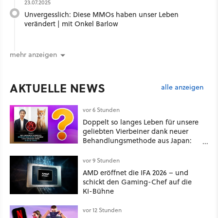
23.07.2025
Unvergesslich: Diese MMOs haben unser Leben
verändert | mit Onkel Barlow
mehr anzeigen
AKTUELLE NEWS
alle anzeigen
vor 6 Stunden
Doppelt so langes Leben für unsere
geliebten Vierbeiner dank neuer
Behandlungsmethode aus Japan:
Der Blick auf über 1.200
Kommentare zeigt, dass es nicht so
vor 9 Stunden
einfach ist
AMD eröffnet die IFA 2026 – und
schickt den Gaming-Chef auf die
KI-Bühne
vor 12 Stunden