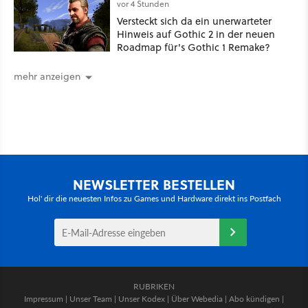
vor 4 Stunden
Versteckt sich da ein unerwarteter
Hinweis auf Gothic 2 in der neuen
Roadmap für's Gothic 1 Remake?
mehr anzeigen
NEWSLETTER BESTELLEN
Hol' dir die neuesten Infos zu Games und Hardware direkt ins Postfach
RUBRIKEN
Impressum
|
Unser Team
|
Unser Kodex
|
Über Webedia
|
Abo kündigen
|