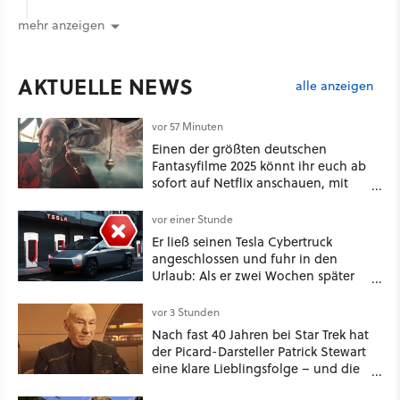
mehr anzeigen
AKTUELLE NEWS
alle anzeigen
vor 57 Minuten
Einen der größten deutschen
Fantasyfilme 2025 könnt ihr euch ab
sofort auf Netflix anschauen, mit
dabei: ein Star aus Der Hobbit
vor einer Stunde
Er ließ seinen Tesla Cybertruck
angeschlossen und fuhr in den
Urlaub: Als er zwei Wochen später
zurückkam, sprang der Truck nicht
mehr an [Best of GameStar]
vor 3 Stunden
Nach fast 40 Jahren bei Star Trek hat
der Picard-Darsteller Patrick Stewart
eine klare Lieblingsfolge – und die
ist Familiensache