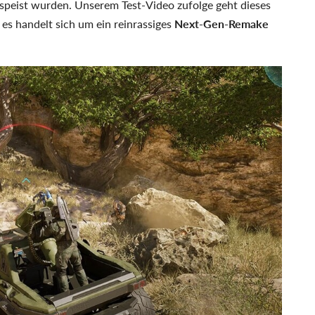
gespeist wurden. Unserem Test-Video zufolge geht dieses
es handelt sich um ein reinrassiges
Next-Gen-Remake