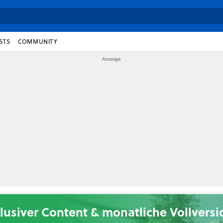
STS
COMMUNITY
lusiver Content & monatliche Vollvers