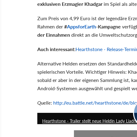
exklusiven Erzmagier Khadgar
im Spiel als alt
Zum Preis von 4,99 Euro ist der legendäre Erzm
Rahmen der
#
AppsforEarth
-Kampagne
verfügb
der Einnahmen
direkt an die Umweltschutzor
Auch interessant:
Hearthstone - Release-Termin
Alternative Helden ersetzen den Standardhelde
spielerischen Vorteile. Wichtiger Hinweis: Kh
sobald er aber in der eigenen Sammlung ist, k
Android-Systemen ausgewählt und gespielt w
Quelle
:
http://eu.battle.net/hearthstone/de/
Hearthstone - Trailer stellt neue Heldin Lady Liadri