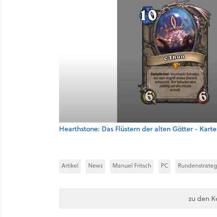
Hearthstone: Das Flüstern der alten Götter - Kar
Artikel
News
Manuel Fritsch
PC
Rundenstrateg
zu den K