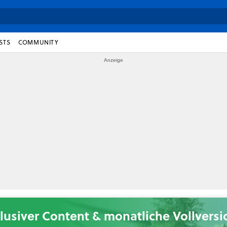
STS
COMMUNITY
lusiver Content & monatliche Vollvers