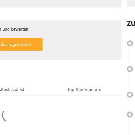
Z
 und bewerten.
nlos registrieren
Älteste
zuerst
Top
Kommentare