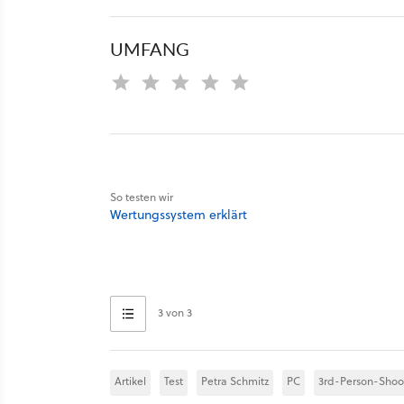
UMFANG
So testen wir
Wertungssystem erklärt
3 von 3
Artikel
Test
Petra Schmitz
PC
3rd-Person-Shoo