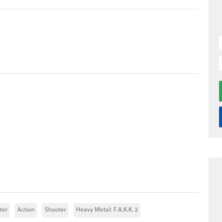
ter
Action
Shooter
Heavy Metal: F.A.K.K. 2