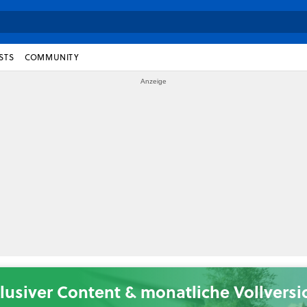
STS
COMMUNITY
lusiver Content & monatliche Vollvers