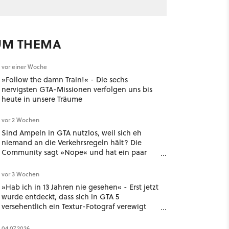
UM THEMA
vor einer Woche
»Follow the damn Train!« - Die sechs
nervigsten GTA-Missionen verfolgen uns bis
heute in unsere Träume
vor 2 Wochen
Sind Ampeln in GTA nutzlos, weil sich eh
niemand an die Verkehrsregeln hält? Die
Community sagt »Nope« und hat ein paar
gute Argumente
vor 3 Wochen
»Hab ich in 13 Jahren nie gesehen« - Erst jetzt
wurde entdeckt, dass sich in GTA 5
versehentlich ein Textur-Fotograf verewigt
hat
04.07.2026