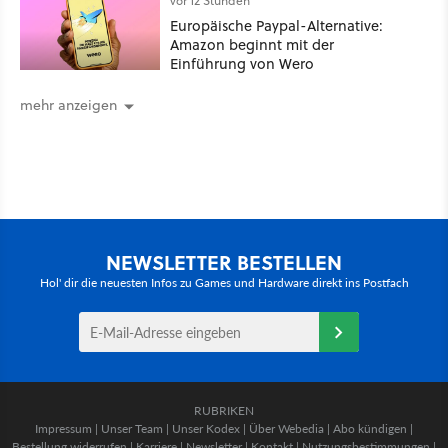
vor 12 Stunden
Europäische Paypal-Alternative:
Amazon beginnt mit der
Einführung von Wero
mehr anzeigen
NEWSLETTER BESTELLEN
Hol' dir die neuesten Infos zu Games und Hardware direkt ins Postfach
RUBRIKEN
Impressum
|
Unser Team
|
Unser Kodex
|
Über Webedia
|
Abo kündigen
|
Bestellung widerrufen
|
Karriere
|
Newsletter
|
Kontakt
|
Nutzungsbestimmungen
|