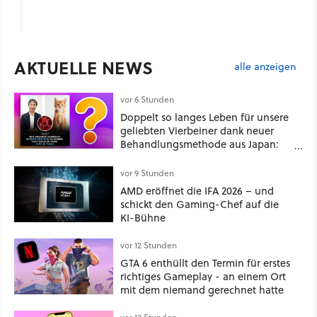
AKTUELLE NEWS
alle anzeigen
vor 6 Stunden
Doppelt so langes Leben für unsere
geliebten Vierbeiner dank neuer
Behandlungsmethode aus Japan:
Der Blick auf über 1.200
Kommentare zeigt, dass es nicht so
vor 9 Stunden
einfach ist
AMD eröffnet die IFA 2026 – und
schickt den Gaming-Chef auf die
KI-Bühne
vor 12 Stunden
GTA 6 enthüllt den Termin für erstes
richtiges Gameplay - an einem Ort
mit dem niemand gerechnet hatte