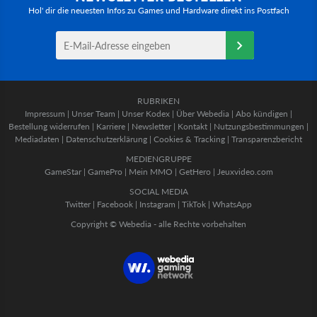
Hol' dir die neuesten Infos zu Games und Hardware direkt ins Postfach
RUBRIKEN
Impressum
|
Unser Team
|
Unser Kodex
|
Über Webedia
|
Abo kündigen
|
Bestellung widerrufen
|
Karriere
|
Newsletter
|
Kontakt
|
Nutzungsbestimmungen
|
Mediadaten
|
Datenschutzerklärung
|
Cookies & Tracking
|
Transparenzbericht
MEDIENGRUPPE
GameStar
|
GamePro
|
Mein MMO
|
GetHero
|
Jeuxvideo.com
SOCIAL MEDIA
Twitter
|
Facebook
|
Instagram
|
TikTok
|
WhatsApp
Copyright © Webedia - alle Rechte vorbehalten