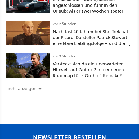
angeschlossen und fuhr in den
Urlaub: Als er zwei Wochen später
zurückkam, sprang der Truck nicht
mehr an [Best of GameStar]
vor 2 Stunden
Nach fast 40 Jahren bei Star Trek hat
der Picard-Darsteller Patrick Stewart
eine klare Lieblingsfolge – und die
ist Familiensache
vor 3 Stunden
Versteckt sich da ein unerwarteter
Hinweis auf Gothic 2 in der neuen
Roadmap für's Gothic 1 Remake?
mehr anzeigen
NEWSLETTER BESTELLEN