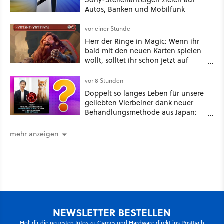
Autos, Banken und Mobilfunk
vor einer Stunde
Herr der Ringe in Magic: Wenn ihr
bald mit den neuen Karten spielen
wollt, solltet ihr schon jetzt auf
Duolingo Zwergisch pauken
vor 8 Stunden
Doppelt so langes Leben für unsere
geliebten Vierbeiner dank neuer
Behandlungsmethode aus Japan:
Der Blick auf über 1.200
Kommentare zeigt, dass es nicht so
mehr anzeigen
einfach ist
NEWSLETTER BESTELLEN
Hol' dir die neuesten Infos zu Games und Hardware direkt ins Postfach