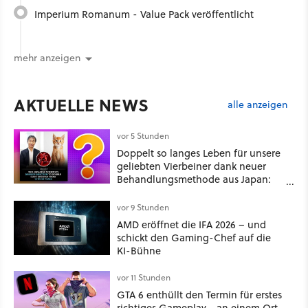
Imperium Romanum - Value Pack veröffentlicht
mehr anzeigen
AKTUELLE NEWS
alle anzeigen
vor 5 Stunden
Doppelt so langes Leben für unsere
geliebten Vierbeiner dank neuer
Behandlungsmethode aus Japan:
Der Blick auf über 1.200
Kommentare zeigt, dass es nicht so
vor 9 Stunden
einfach ist
AMD eröffnet die IFA 2026 – und
schickt den Gaming-Chef auf die
KI-Bühne
vor 11 Stunden
GTA 6 enthüllt den Termin für erstes
richtiges Gameplay - an einem Ort