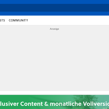
STS
COMMUNITY
lusiver Content & monatliche Vollvers