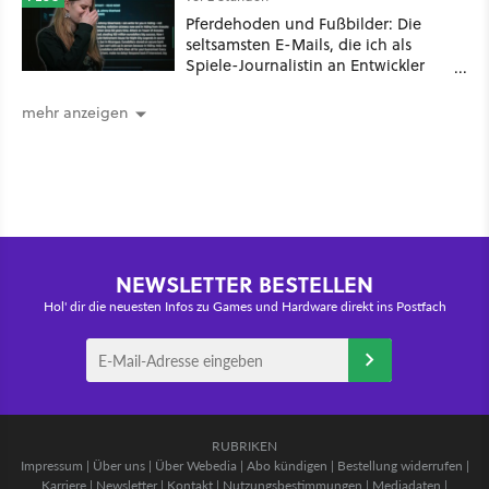
Pferdehoden und Fußbilder: Die
seltsamsten E-Mails, die ich als
Spiele-Journalistin an Entwickler
schicken musste
mehr anzeigen
NEWSLETTER BESTELLEN
Hol' dir die neuesten Infos zu Games und Hardware direkt ins Postfach
RUBRIKEN
Impressum
|
Über uns
|
Über Webedia
|
Abo kündigen
|
Bestellung widerrufen
|
Karriere
|
Newsletter
|
Kontakt
|
Nutzungsbestimmungen
|
Mediadaten
|