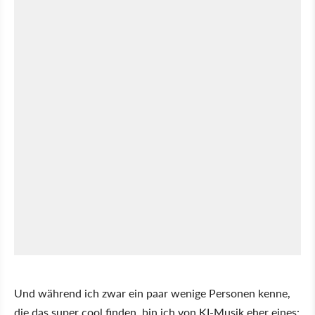
Und während ich zwar ein paar wenige Personen kenne,
die das super cool finden, bin ich von KI-Musik eher eines: