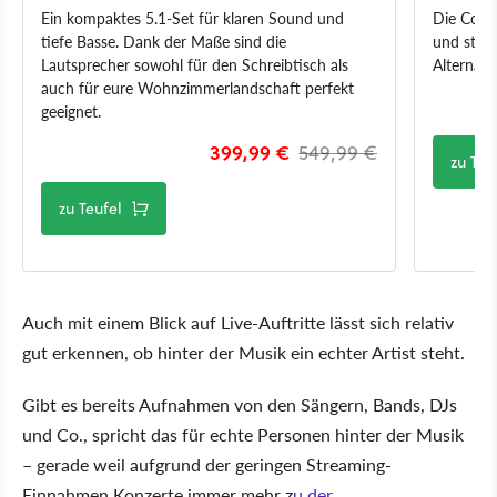
Ein kompaktes 5.1-Set für klaren Sound und
Die Cons
tiefe Basse. Dank der Maße sind die
und stell
Lautsprecher sowohl für den Schreibtisch als
Alternati
auch für eure Wohnzimmerlandschaft perfekt
geeignet.
399,99 €
549,99 €
zu Teu
zu Teufel
Auch mit einem Blick auf Live-Auftritte lässt sich relativ
gut erkennen, ob hinter der Musik ein echter Artist steht.
Gibt es bereits Aufnahmen von den Sängern, Bands, DJs
und Co., spricht das für echte Personen hinter der Musik
– gerade weil aufgrund der geringen Streaming-
Einnahmen Konzerte immer mehr z
u der