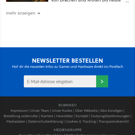
Recht behält [Best of GameStar]
mehr anzeigen
NEWSLETTER BESTELLEN
Hol' dir die neuesten Infos zu Games und Hardware direkt ins Postfach
RUBRIKEN
Impressum
|
Unser Team
|
Unser Kodex
|
Über Webedia
|
Abo kündigen
|
Bestellung widerrufen
|
Karriere
|
Newsletter
|
Kontakt
|
Nutzungsbestimmungen
|
Mediadaten
|
Datenschutzerklärung
|
Cookies & Tracking
|
Transparenzbericht
MEDIENGRUPPE