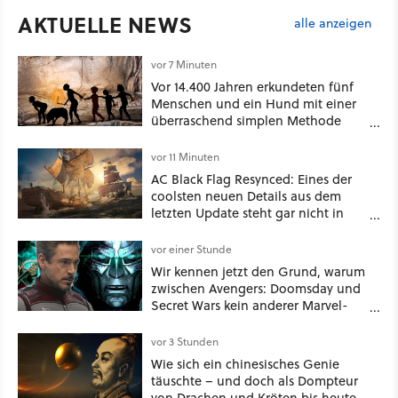
AKTUELLE NEWS
alle anzeigen
vor 7 Minuten
Vor 14.400 Jahren erkundeten fünf
Menschen und ein Hund mit einer
überraschend simplen Methode
eine tiefe Höhle und hinterließen
Spuren für die Ewigkeit
vor 11 Minuten
AC Black Flag Resynced: Eines der
coolsten neuen Details aus dem
letzten Update steht gar nicht in
den Patch Notes
vor einer Stunde
Wir kennen jetzt den Grund, warum
zwischen Avengers: Doomsday und
Secret Wars kein anderer Marvel-
Film erscheint
vor 3 Stunden
Wie sich ein chinesisches Genie
täuschte – und doch als Dompteur
von Drachen und Kröten bis heute