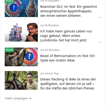
PLUS
vor 13 Stunden
Reanimal-DLC im Test: Ein gewohnt
atmosphärischer Appetithappen,
der einen extrem bitteren
Nachgeschmack hinterlässt
vor 16 Stunden
Ich habe mein ganzes Leben nur
Lego gebaut. Mein erstes
Lumibricks-Set hat mich jetzt
nachhaltig beeindruckt: Game
Stack im Test
PLUS
vor 23 Stunden
Beast of Reincarnation im Test: Ein
Spiel wie Gratin-Käse
vor einem Tag
Dieses Trecking-E-Bike ist eines der
spaßigsten, auf denen ich je saß –
für die Hälfte des üblichen Preises
mehr anzeigen