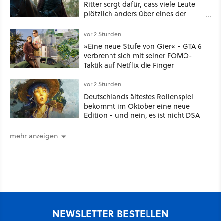
Ritter sorgt dafür, dass viele Leute
plötzlich anders über eines der
umstrittensten Häuser von Game of
Thrones denken
vor 2 Stunden
»Eine neue Stufe von Gier« - GTA 6
verbrennt sich mit seiner FOMO-
Taktik auf Netflix die Finger
vor 2 Stunden
Deutschlands ältestes Rollenspiel
bekommt im Oktober eine neue
Edition - und nein, es ist nicht DSA
mehr anzeigen
NEWSLETTER BESTELLEN