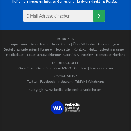
Hol' dir die neuesten Infos zu Games und Hardware direkt ins Postfach
RUBRIKEN
Impressum
|
Unser Team
|
Unser Kodex
|
Über Webedia
|
Abo kündigen
|
Bestellung widerrufen
|
Karriere
|
Newsletter
|
Kontakt
|
Nutzungsbestimmungen
|
Mediadaten
|
Datenschutzerklärung
|
Cookies & Tracking
|
Transparenzbericht
MEDIENGRUPPE
GameStar
|
GamePro
|
Mein MMO
|
GetHero
|
Jeuxvideo.com
SOCIAL MEDIA
Twitter
|
Facebook
|
Instagram
|
TikTok
|
WhatsApp
Copyright © Webedia - alle Rechte vorbehalten