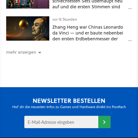
schlechtesten Sets überhaupt neu
auf und die ersten Stimmen sind
schon wieder kritisch
vor 15 Stunden
Zhang Heng war Chinas Leonardo
da Vinci — und er baute nebenbei
den ersten Erdbebenmesser der
Menschheitsgeschichte [Best of
GameStar]
mehr anzeigen
NEWSLETTER BESTELLEN
Hol' dir die neuesten Infos zu Games und Hardware direkt ins Postfach