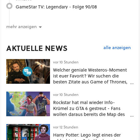
GameStar TV: Legendary - Folge 90/08
mehr anzeigen
AKTUELLE NEWS
alle anzeigen
vor 10 Stunden
Welcher geniale Westeros-Moment
ist euer Favorit? Wir suchen die
besten Zitate aus Game of Thrones,
House of the Dragon und Knight of
the Seven Kingdoms
vor 10 Stunden
Rockstar hat mal wieder Info-
Krümel zu GTA 6 gestreut - Fans
wollen daraus bereits die Map des
kommenden Open-World-Hits
ablesen können
vor 12 Stunden
Harry Potter: Lego legt eines der