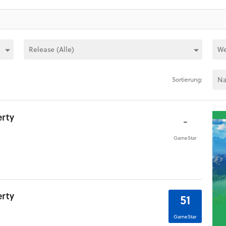
Sortierung:
erty
-
GameStar
erty
51
GameStar