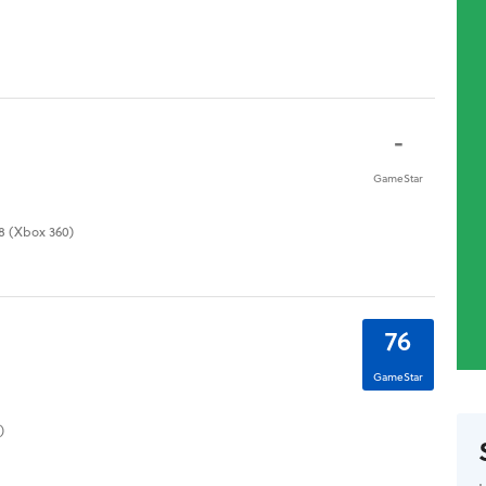
-
GameStar
08 (Xbox 360)
76
GameStar
)