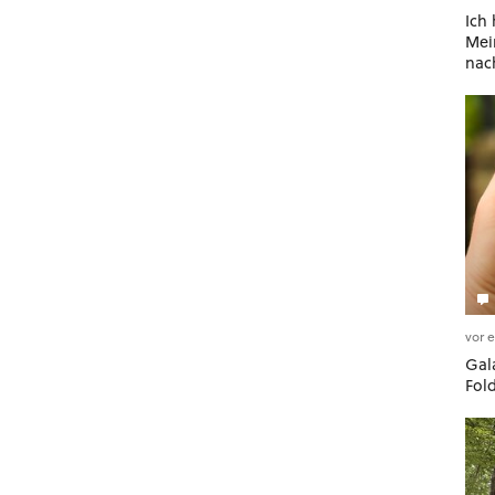
Ich
Mein
nac
vor 
Gala
Fol