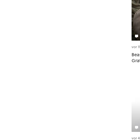
vor 
Beas
Gra
vor 