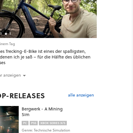
1
1
einem Tag
es Trecking-E-Bike ist eines der spaßigsten,
denen ich je saß – für die Hälfte des üblichen
ses
r anzeigen
OP-RELEASES
alle anzeigen
Bergwerk - A Mining
Sim
PC
PS5
XBOX SERIES X/S
Genre: Technische Simulation