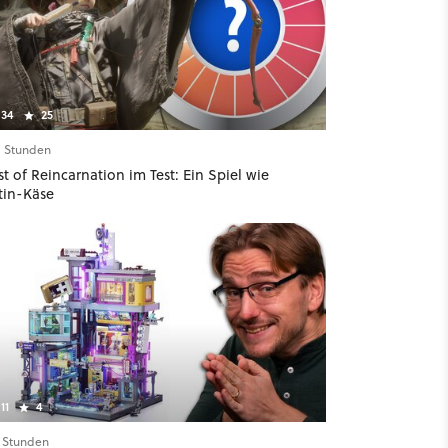
34
25
11 Stunden
t of Reincarnation im Test: Ein Spiel wie
tin-Käse
11
4
4 Stunden