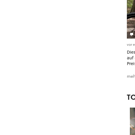
vor 
Dies
auf 
Prei
meh
T