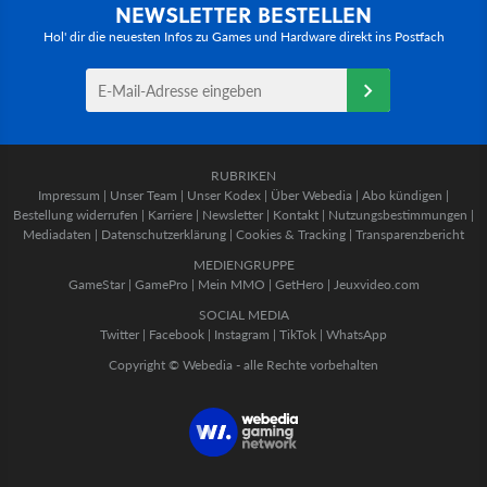
NEWSLETTER BESTELLEN
Hol' dir die neuesten Infos zu Games und Hardware direkt ins Postfach
RUBRIKEN
Impressum
|
Unser Team
|
Unser Kodex
|
Über Webedia
|
Abo kündigen
|
Bestellung widerrufen
|
Karriere
|
Newsletter
|
Kontakt
|
Nutzungsbestimmungen
|
Mediadaten
|
Datenschutzerklärung
|
Cookies & Tracking
|
Transparenzbericht
MEDIENGRUPPE
GameStar
|
GamePro
|
Mein MMO
|
GetHero
|
Jeuxvideo.com
SOCIAL MEDIA
Twitter
|
Facebook
|
Instagram
|
TikTok
|
WhatsApp
Copyright © Webedia - alle Rechte vorbehalten