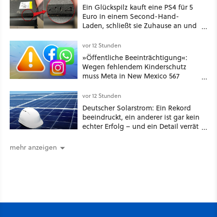
Ein Glückspilz kauft eine PS4 für 5
Euro in einem Second-Hand-
Laden, schließt sie Zuhause an und
schon hat er seine erste
funktionierende PlayStation [Best of
vor 12 Stunden
GameStar]
»Öffentliche Beeinträchtigung«:
Wegen fehlendem Kinderschutz
muss Meta in New Mexico 567
Millionen US-Dollar zahlen
vor 12 Stunden
Deutscher Solarstrom: Ein Rekord
beeindruckt, ein anderer ist gar kein
echter Erfolg – und ein Detail verrät
mehr über die Energiewende als
jede Zahl
mehr anzeigen