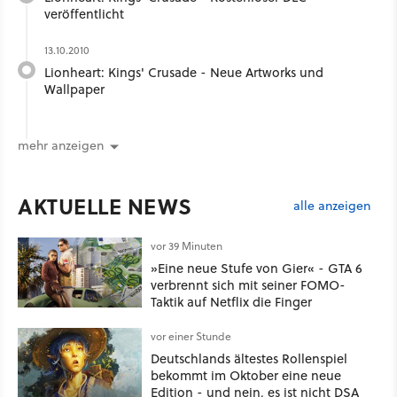
veröffentlicht
13.10.2010
Lionheart: Kings' Crusade - Neue Artworks und
Wallpaper
mehr anzeigen
AKTUELLE NEWS
alle anzeigen
vor 39 Minuten
»Eine neue Stufe von Gier« - GTA 6
verbrennt sich mit seiner FOMO-
Taktik auf Netflix die Finger
vor einer Stunde
Deutschlands ältestes Rollenspiel
bekommt im Oktober eine neue
Edition - und nein, es ist nicht DSA