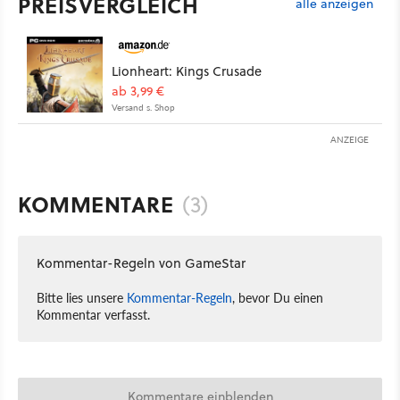
PREISVERGLEICH
alle anzeigen
Lionheart: Kings Crusade
ab 3,99 €
Versand s. Shop
ANZEIGE
KOMMENTARE
(3)
Kommentar-Regeln von GameStar
Bitte lies unsere
Kommentar-Regeln
, bevor Du einen
Kommentar verfasst.
Kommentare einblenden