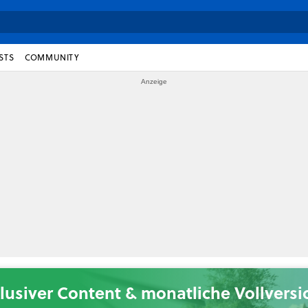
STS
COMMUNITY
lusiver Content & monatliche Vollvers