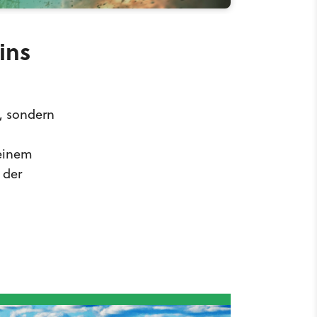
ins
ß, sondern
 einem
 der