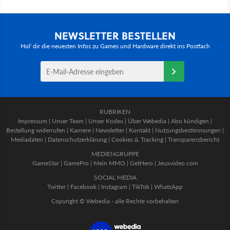
NEWSLETTER BESTELLEN
Hol' dir die neuesten Infos zu Games und Hardware direkt ins Postfach
RUBRIKEN
Impressum
|
Unser Team
|
Unser Kodex
|
Über Webedia
|
Abo kündigen
|
Bestellung widerrufen
|
Karriere
|
Newsletter
|
Kontakt
|
Nutzungsbestimmungen
|
Mediadaten
|
Datenschutzerklärung
|
Cookies & Tracking
|
Transparenzbericht
MEDIENGRUPPE
GameStar
|
GamePro
|
Mein MMO
|
GetHero
|
Jeuxvideo.com
SOCIAL MEDIA
Twitter
|
Facebook
|
Instagram
|
TikTok
|
WhatsApp
Copyright © Webedia - alle Rechte vorbehalten