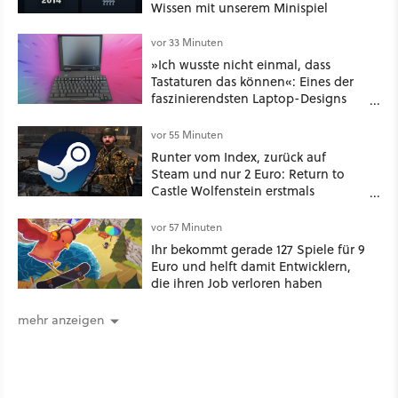
Wissen mit unserem Minispiel
vor 33 Minuten
»Ich wusste nicht einmal, dass
Tastaturen das können«: Eines der
faszinierendsten Laptop-Designs
der 90er geht wieder viral
vor 55 Minuten
Runter vom Index, zurück auf
Steam und nur 2 Euro: Return to
Castle Wolfenstein erstmals
ungeschnitten auf dem deutschen
Markt
vor 57 Minuten
Ihr bekommt gerade 127 Spiele für 9
Euro und helft damit Entwicklern,
die ihren Job verloren haben
mehr anzeigen