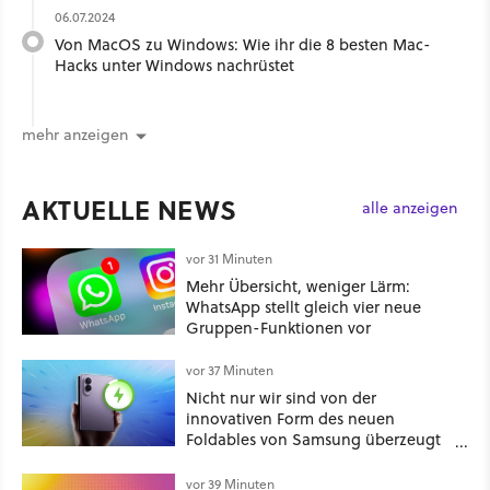
06.07.2024
Von MacOS zu Windows: Wie ihr die 8 besten Mac-
Hacks unter Windows nachrüstet
mehr anzeigen
AKTUELLE NEWS
alle anzeigen
vor 31 Minuten
Mehr Übersicht, weniger Lärm:
WhatsApp stellt gleich vier neue
Gruppen-Funktionen vor
vor 37 Minuten
Nicht nur wir sind von der
innovativen Form des neuen
Foldables von Samsung überzeugt
– das Handy stellt gerade auch
neue Vorbesteller-Rekorde auf
vor 39 Minuten