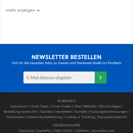
House of the Dragon und Knight of
the Seven Kingdoms
mehr anzeigen
NEWSLETTER BESTELLEN
Hol' dir die neuesten Infos zu Games und Hardware direkt ins Postfach
RUBRIKEN
Impressum
|
Unser Team
|
Unser Kodex
|
Über Webedia
|
Abo kündigen
|
Bestellung widerrufen
|
Karriere
|
Newsletter
|
Kontakt
|
Nutzungsbestimmungen
|
Mediadaten
|
Datenschutzerklärung
|
Cookies & Tracking
|
Transparenzbericht
MEDIENGRUPPE
GameStar
|
GamePro
|
Mein MMO
|
GetHero
|
Jeuxvideo.com