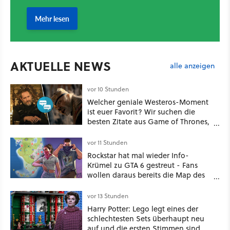
AKTUELLE NEWS
alle anzeigen
vor 10 Stunden
Welcher geniale Westeros-Moment
ist euer Favorit? Wir suchen die
besten Zitate aus Game of Thrones,
House of the Dragon und Knight of
the Seven Kingdoms
vor 11 Stunden
Rockstar hat mal wieder Info-
Krümel zu GTA 6 gestreut - Fans
wollen daraus bereits die Map des
kommenden Open-World-Hits
ablesen können
vor 13 Stunden
Harry Potter: Lego legt eines der
schlechtesten Sets überhaupt neu
auf und die ersten Stimmen sind