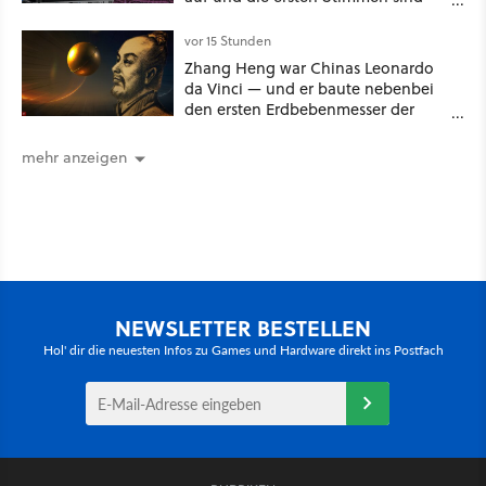
schon wieder kritisch
vor 15 Stunden
Zhang Heng war Chinas Leonardo
da Vinci — und er baute nebenbei
den ersten Erdbebenmesser der
Menschheitsgeschichte [Best of
GameStar]
mehr anzeigen
NEWSLETTER BESTELLEN
Hol' dir die neuesten Infos zu Games und Hardware direkt ins Postfach