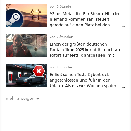
vor 10 Stunden
92 bei Metacritc: Ein Steam-Hit, den
niemand kommen sah, steuert
gerade auf einen Platz bei den
Game Awards zu
vor 12 Stunden
Einen der größten deutschen
Fantasyfilme 2025 könnt ihr euch ab
sofort auf Netflix anschauen, mit
dabei: ein Star aus Der Hobbit
vor 13 Stunden
Er ließ seinen Tesla Cybertruck
angeschlossen und fuhr in den
Urlaub: Als er zwei Wochen später
zurückkam, sprang der Truck nicht
mehr an [Best of GameStar]
mehr anzeigen