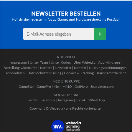
NEWSLETTER BESTELLEN
Hol' dir die neuesten Infos zu Games und Hardware direkt ins Postfach
RUBRIKEN
Impressum
|
Unser Team
|
Unser Kodex
|
Über Webedia
|
Abo kündigen
|
Bestellung widerrufen
|
Karriere
|
Newsletter
|
Kontakt
|
Nutzungsbestimmungen
|
Mediadaten
|
Datenschutzerklärung
|
Cookies & Tracking
|
Transparenzbericht
MEDIENGRUPPE
GameStar
|
GamePro
|
Mein MMO
|
GetHero
|
Jeuxvideo.com
SOCIAL MEDIA
Twitter
|
Facebook
|
Instagram
|
TikTok
|
WhatsApp
Copyright © Webedia - alle Rechte vorbehalten