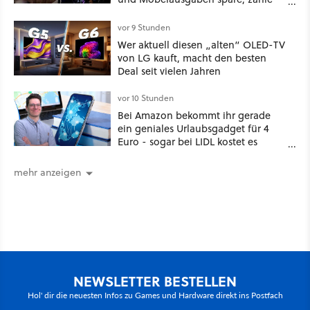
ich mit verpassten Familientreffen
und dem Verlust des
vor 9 Stunden
Zusammengehörigkeitsgefühls, das
Wer aktuell diesen „alten“ OLED-TV
entsteht, wenn man Platz zum
von LG kauft, macht den besten
Teilen hat.«
Deal seit vielen Jahren
vor 10 Stunden
Bei Amazon bekommt ihr gerade
ein geniales Urlaubsgadget für 4
Euro - sogar bei LIDL kostet es
mehr!
mehr anzeigen
NEWSLETTER BESTELLEN
Hol' dir die neuesten Infos zu Games und Hardware direkt ins Postfach